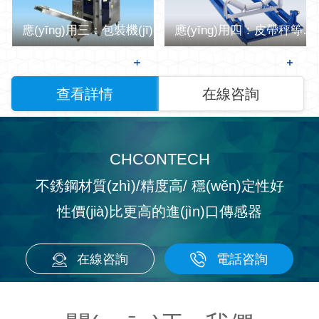
應(yīng)用三：包裝機(jī)
應(yīng)用四：皮帶秤等…
查看詳情
在線咨詢
CHCONTECH
不銹鋼材質(zhì)/精度高/ 穩(wěn)定性好
性價(jià)比更高的進(jìn)口傳感器
在線咨詢
電話咨詢