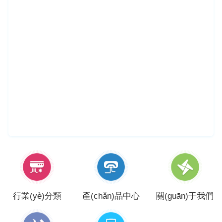
行業(yè)分類
產(chǎn)品中心
關(guān)于我們