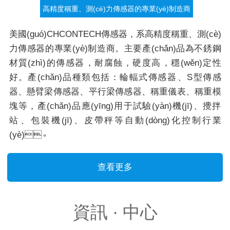
高精度稱重、測(cè)力傳感器的專業(yè)制造商
美國(guó)CHCONTECH傳感器，系高精度稱重、測(cè)
力傳感器的專業(yè)制造商。主要產(chǎn)品為不銹鋼
材質(zhì)的傳感器，耐腐蝕，硬度高，穩(wěn)定性
好。產(chǎn)品種類包括：輪輻式傳感器、S型傳感
器、懸臂梁傳感器、平行梁傳感器、稱重儀表、稱重模
塊等，產(chǎn)品應(yīng)用于試驗(yàn)機(jī)、攪拌
站、包裝機(jī)、皮帶秤等自動(dòng)化控制行業
(yè)。
查看更多
資訊 ·
中心