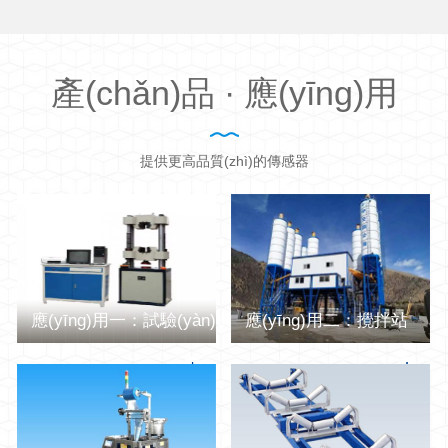
產(chǎn)品 ·
應(yīng)用
提供更高品質(zhì)的傳感器
應(yīng)用一：試驗(yàn)機(jī)
應(yīng)用二：攪拌站