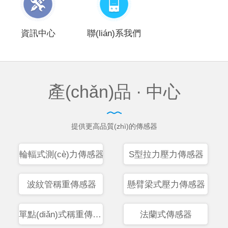
資訊中心
聯(lián)系我們
產(chǎn)品 ·
中心
提供更高品質(zhì)的傳感器
輪輻式測(cè)力傳感器
S型拉力壓力傳感器
波紋管稱重傳感器
懸臂梁式壓力傳感器
單點(diǎn)式稱重傳感器
法蘭式傳感器