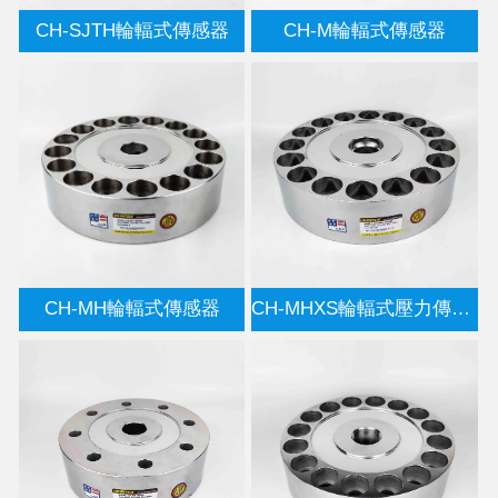
CH-SJTH輪輻式傳感器
CH-M輪輻式傳感器
CH-MH輪輻式傳感器
CH-MHXS輪輻式壓力傳感器