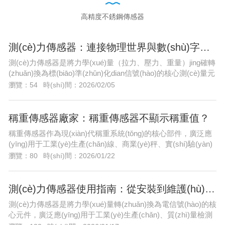
高精度不銹鋼傳感器
測(cè)力傳感器：連接物理世界與數(shù)字世界的橋梁
測(cè)力傳感器是將力學(xué)量（拉力、壓力、重量）jing確轉
(zhuǎn)換為標(biāo)準(zhǔn)化dian信號(hào)的核心測(cè)量元
件
瀏覽：54
時(shí)間：2026/02/05
稱重傳感器廠家：稱重傳感器不顯示稱重值？
稱重傳感器作為現(xiàn)代稱重系統(tǒng)的核心部件，廣泛應
(yīng)用于工業(yè)生產(chǎn)線、商業(yè)秤、實(shí)驗(yàn)
室及各類自動(dòng)化控制系統(tǒng)中
瀏覽：80
時(shí)間：2026/01/22
測(cè)力傳感器使用指南：從安裝到維護(hù)的全流程解析
測(cè)力傳感器是將力學(xué)量轉(zhuǎn)換為電信號(hào)的核
心元件，廣泛應(yīng)用于工業(yè)生產(chǎn)、質(zhì)量檢測