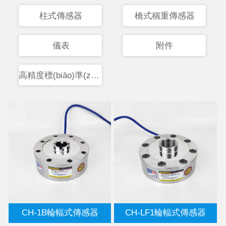
柱式傳感器
橋式稱重傳感器
儀表
附件
高精度標(biāo)準(zhǔn)測(cè)力計(jì)
CH-1B輪輻式傳感器
CH-LF1輪輻式傳感器