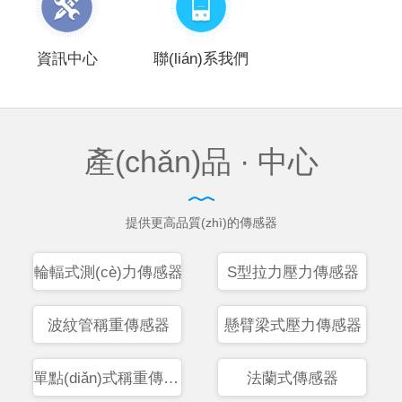
資訊中心
聯(lián)系我們
產(chǎn)品 ·
中心
提供更高品質(zhì)的傳感器
輪輻式測(cè)力傳感器
S型拉力壓力傳感器
波紋管稱重傳感器
懸臂梁式壓力傳感器
單點(diǎn)式稱重傳感器
法蘭式傳感器