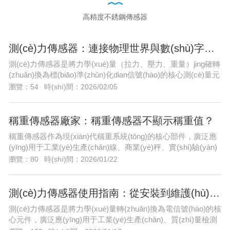
高精度不銹鋼傳感器
測(cè)力傳感器：連接物理世界與數(shù)字世界的橋梁
測(cè)力傳感器是將力學(xué)量（拉力、壓力、重量）jing確轉
(zhuǎn)換為標(biāo)準(zhǔn)化dian信號(hào)的核心測(cè)量元
件
瀏覽：54
時(shí)間：2026/02/05
稱重傳感器廠家：稱重傳感器不顯示稱重值？
稱重傳感器作為現(xiàn)代稱重系統(tǒng)的核心部件，廣泛應
(yīng)用于工業(yè)生產(chǎn)線、商業(yè)秤、實(shí)驗(yàn)
室及各類自動(dòng)化控制系統(tǒng)中
瀏覽：80
時(shí)間：2026/01/22
測(cè)力傳感器使用指南：從安裝到維護(hù)的全流程解析
測(cè)力傳感器是將力學(xué)量轉(zhuǎn)換為電信號(hào)的核
心元件，廣泛應(yīng)用于工業(yè)生產(chǎn)、質(zhì)量檢測