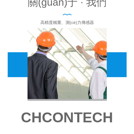
關(guān)于 ·
我們
高精度稱重、測(cè)力傳感器
CHCONTECH