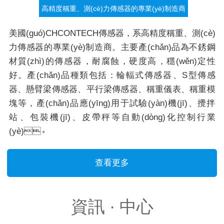
高精度稱重、測(cè)力傳感器的專業(yè)制造商
美國(guó)CHCONTECH傳感器，系高精度稱重、測(cè)
力傳感器的專業(yè)制造商。主要產(chǎn)品為不銹鋼
材質(zhì)的傳感器，耐腐蝕，硬度高，穩(wěn)定性
好。產(chǎn)品種類包括：輪輻式傳感器、S型傳感
器、懸臂梁傳感器、平行梁傳感器、稱重儀表、稱重模
塊等，產(chǎn)品應(yīng)用于試驗(yàn)機(jī)、攪拌
站、包裝機(jī)、皮帶秤等自動(dòng)化控制行業
(yè)。
查看更多
資訊 ·
中心