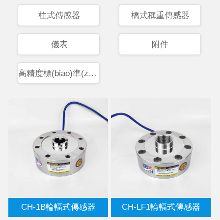
柱式傳感器
橋式稱重傳感器
儀表
附件
高精度標(biāo)準(zhǔn)測(cè)力計(jì)
CH-1B輪輻式傳感器
CH-LF1輪輻式傳感器