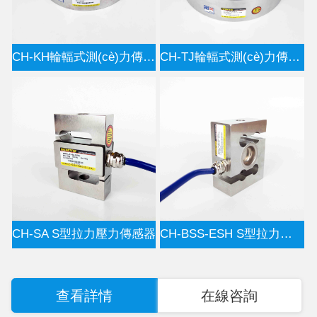
CH-KH輪輻式測(cè)力傳感器
CH-TJ輪輻式測(cè)力傳感器
CH-SA S型拉力壓力傳感器
CH-BSS-ESH S型拉力傳感器
查看詳情
在線咨詢