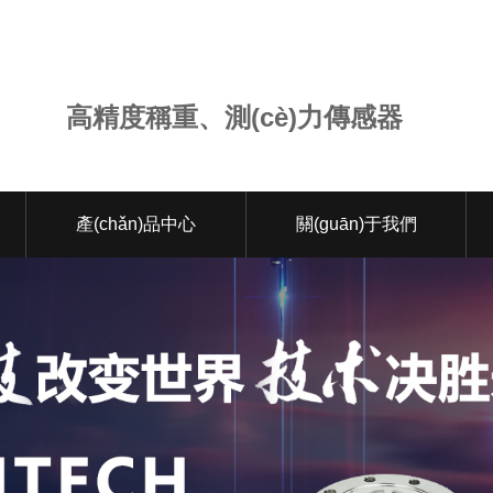
高精度稱重、測(cè)力傳感器
產(chǎn)品中心
關(guān)于我們