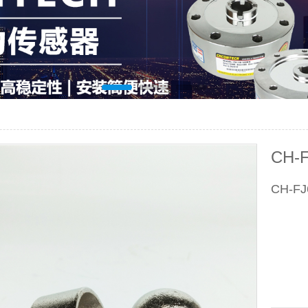
CH-
CH-F