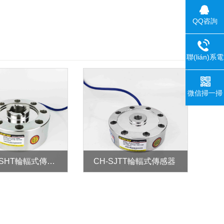
QQ咨詢
聯(lián)系電
話
微信掃一掃
CH-PTSHT輪輻式傳感器
CH-SJTT輪輻式傳感器