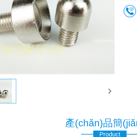
產(chǎn)品簡(ji
Product