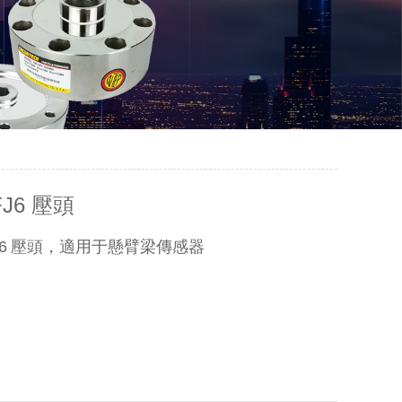
FJ6 壓頭
J6 壓頭，適用于懸臂梁傳感器